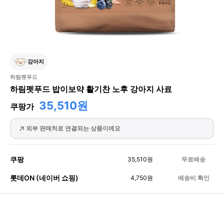
강아지
하림펫푸드
하림펫푸드 밥이보약 활기찬 노후 강아지 사료
35,510원
쿠팡가
외부 판매처로 연결되는 상품이에요
쿠팡
35,510
원
무료배송
롯데ON (네이버 쇼핑)
4,750
원
배송비 확인