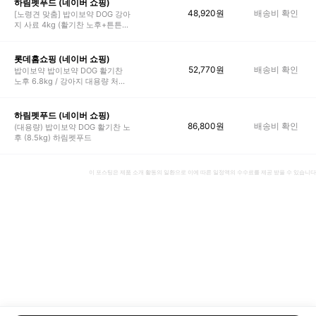
하림펫푸드 (네이버 쇼핑)
48,920
원
배송비 확인
[노령견 맞춤] 밥이보약 DOG 강아
지 사료 4kg (활기찬 노후+튼튼한
관절)
롯데홈쇼핑 (네이버 쇼핑)
52,770
원
배송비 확인
밥이보약 밥이보약 DOG 활기찬
노후 6.8kg / 강아지 대용량 처방
사료
하림펫푸드 (네이버 쇼핑)
86,800
원
배송비 확인
(대용량) 밥이보약 DOG 활기찬 노
후 (8.5kg) 하림펫푸드
이 포스팅은 제품 소개 활동의 일환으로 이에 따른 일정액의 수수료를 제공 받을 수 있습니다