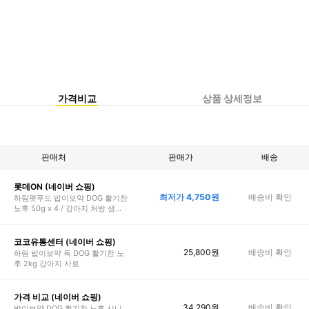
가격비교
상품 상세정보
판매처
판매가
배송
롯데ON (네이버 쇼핑)
최저가
4,750
원
배송비 확인
하림펫푸드 밥이보약 DOG 활기찬
노후 50g x 4 / 강아지 처방 샘플
사료
코코유통센터 (네이버 쇼핑)
25,800
원
배송비 확인
하림 밥이보약 독 DOG 활기찬 노
후 2kg 강아지 사료
가격 비교 (네이버 쇼핑)
34,290
원
배송비 확인
밥이보약 DOG 활기찬 노후 시니