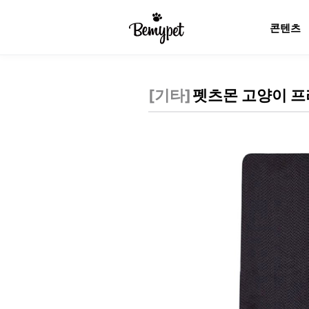
콘텐츠
[
기타
]
펫츠몬 고양이 프