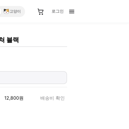
로그인
고양이
쳐 블랙
12,800
원
배송비 확인