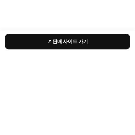
판매 사이트 가기
비마이펫 주식회사
대표 박근범
서울시 강남구 선릉로 93길 54 일환빌딩 9층