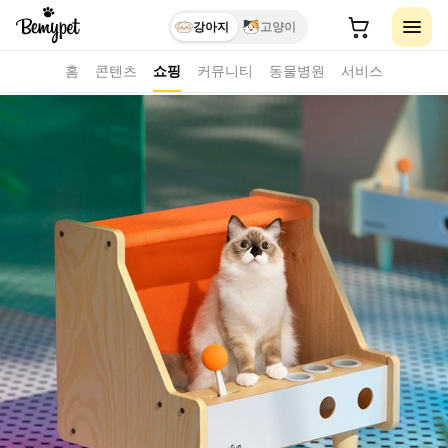
강아지
고양이
홈
콘텐츠
쇼핑
커뮤니티
동물병원
서비스