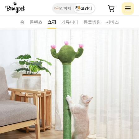
강아지
고양이
홈
콘텐츠
쇼핑
커뮤니티
동물병원
서비스