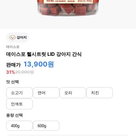
강아지
데이스포
데이스포 헬시트릿 LID 강아지 간식
13,900원
판매가
31
%
20,000
원
맛
선택
소고기
연어
오리
치킨
인섹트
용량
선택
400g
600g