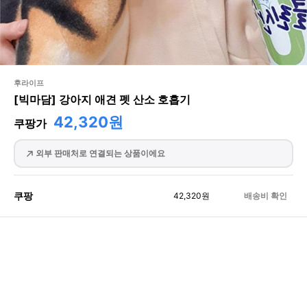
후라이프
[빅마담] 강아지 애견 펫 산소 호흡기
42,320원
쿠팡가
외부 판매처로 연결되는 상품이에요
쿠팡
42,320
원
배송비 확인