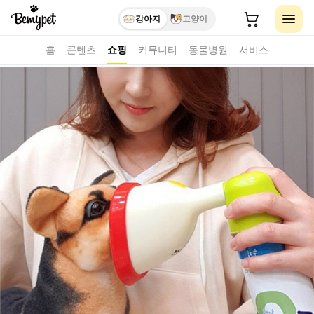
강아지
고양이
홈
콘텐츠
쇼핑
커뮤니티
동물병원
서비스