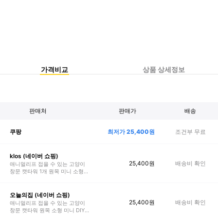
가격비교
상품 상세정보
판매처
판매가
배송
최저가
25,400
원
조건부 무료
쿠팡
klos (네이버 쇼핑)
25,400
원
배송비 확인
애니멀리프 접을 수 있는 고양이
창문 캣타워 1개 원목 미니 소형
캣워크 캣워커 DIY
오늘의집 (네이버 쇼핑)
25,400
원
배송비 확인
애니멀리프 접을 수 있는 고양이
창문 캣타워 원목 소형 미니 DIY
캣워크 캣워커