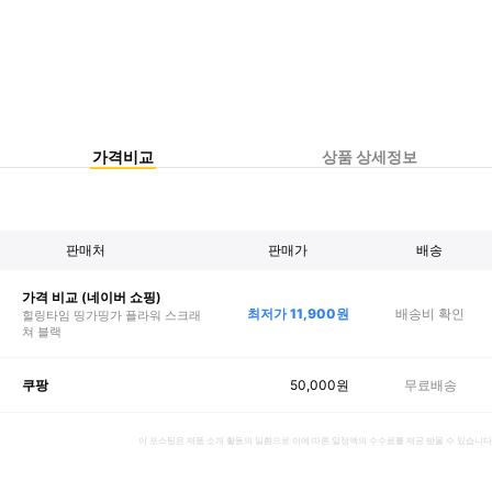
가격비교
상품 상세정보
판매처
판매가
배송
가격 비교 (네이버 쇼핑)
최저가
11,900
원
배송비 확인
힐링타임 띵가띵가 플라워 스크래
쳐 블랙
50,000
원
무료배송
쿠팡
이 포스팅은 제품 소개 활동의 일환으로 이에 따른 일정액의 수수료를 제공 받을 수 있습니다