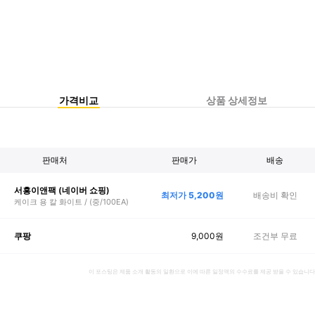
가격비교
상품 상세정보
판매처
판매가
배송
서흥이앤팩 (네이버 쇼핑)
최저가
5,200
원
배송비 확인
케이크 용 칼 화이트 / (중/100EA)
9,000
원
조건부 무료
쿠팡
이 포스팅은 제품 소개 활동의 일환으로 이에 따른 일정액의 수수료를 제공 받을 수 있습니다