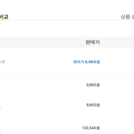
비교
상품 
판매가
최저가
8,900
원
그릇
9,900
원
9,900
원
개
120,540
원
개