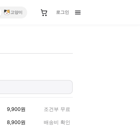
로그인
고양이
9,900
원
조건부 무료
8,900
원
배송비 확인