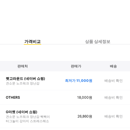
가격비교
상품 상세정보
판매처
판매가
배송
펫고라운드 (네이버 쇼핑)
최저가
11,000
원
배송비 확인
견소문 노즈워크 장난감
18,000
원
배송비 확인
OTHERS
G마켓 (네이버 쇼핑)
26,860
원
배송비 확인
견소문 노즈워크 장난감 삑삑이
터그놀이 강아지 스트레스해소