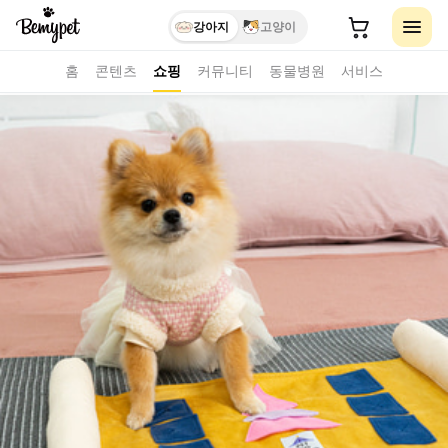
강아지
고양이
홈
콘텐츠
쇼핑
커뮤니티
동물병원
서비스