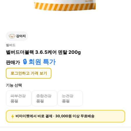
강아지
벨버드
벨버드더블랙 3.6.5케어 덴탈 200g
🔒 회원 특가
판매가
로그인하고 가격 보기
기능
선택
피부건강
종합건강
눈건강
품절
품절
품절
비마이펫에서 바로 결제 · 30,000원 이상 무료배송