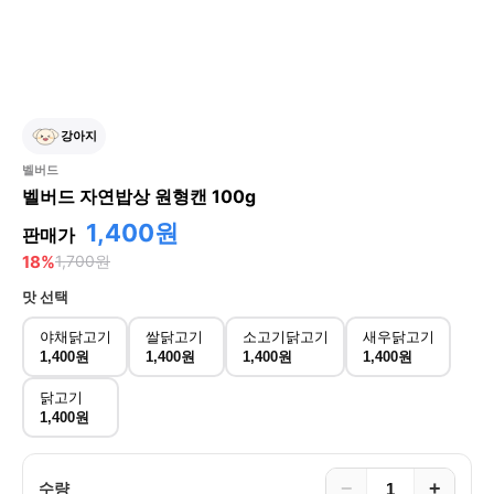
강아지
벨버드
벨버드 자연밥상 원형캔 100g
1,400원
판매가
18
%
1,700
원
맛
선택
야채닭고기
쌀닭고기
소고기닭고기
새우닭고기
1,400원
1,400원
1,400원
1,400원
닭고기
1,400원
−
+
수량