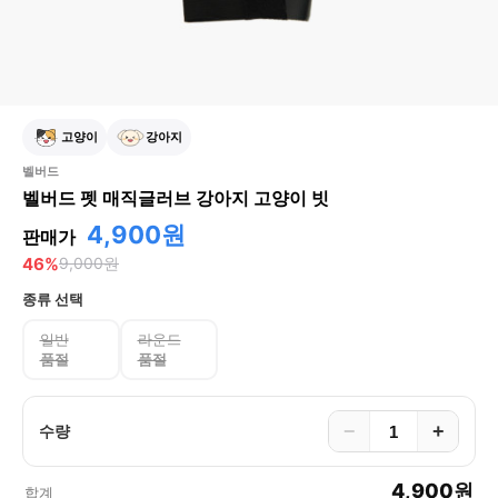
고양이
강아지
벨버드
벨버드 펫 매직글러브 강아지 고양이 빗
4,900원
판매가
46
%
9,000
원
종류
선택
일반
라운드
품절
품절
−
+
수량
4,900
원
합계