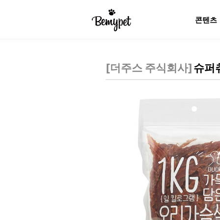
콘텐츠
[
더주스 주식회사
]
슈퍼츄