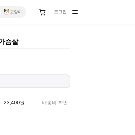
로그인
고양이
리가슴살
23,400
원
배송비 확인