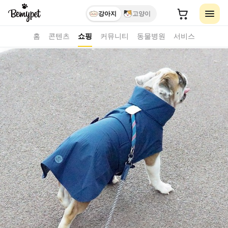
강아지
고양이
홈
콘텐츠
쇼핑
커뮤니티
동물병원
서비스