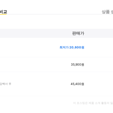
비교
상품 
판매가
최저가
20,600
원
35,900
원
45,400
원
강백서 푸
이 포스팅은 제품 소개 활동의 