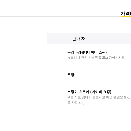
가격
판매처
우리나라펫 (네이버 쇼핑)
뉴트리나 건강백서 푸들 2kg 강아지사료
쿠팡
누렁이 스토어 (네이버 쇼핑)
푸들 사료 강아지 눈물사료 애견 관절모질 건
들 관절 4kg