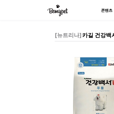
콘텐츠
[
뉴트리나
]
카길 건강백