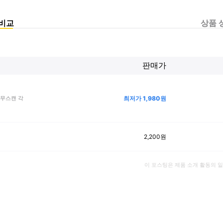
비교
상품 
판매가
최저가
1,980
원
무스캔 각
2,200
원
이 포스팅은 제품 소개 활동의 