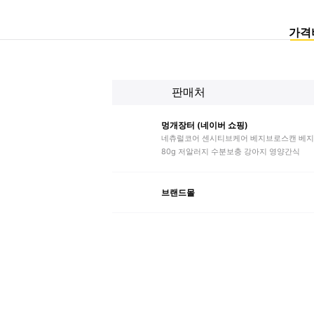
가격
판매처
멍개장터 (네이버 쇼핑)
네츄럴코어 센시티브케어 베지브로스캔 베지
80g 저알러지 수분보충 강아지 영양간식
브랜드몰