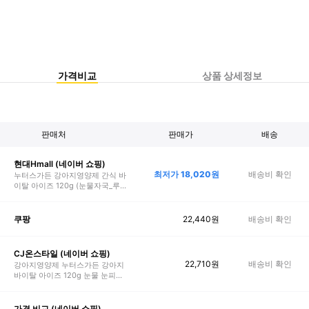
가격비교
상품 상세정보
판매처
판매가
배송
현대Hmall (네이버 쇼핑)
최저가
18,020
원
배송비 확인
누터스가든 강아지영양제 간식 바
이탈 아이즈 120g (눈물자국_루테
인) 1개
22,440
원
배송비 확인
쿠팡
CJ온스타일 (네이버 쇼핑)
22,710
원
배송비 확인
강아지영양제 누터스가든 강아지
바이탈 아이즈 120g 눈물 눈피로
영양제
가격 비교 (네이버 쇼핑)