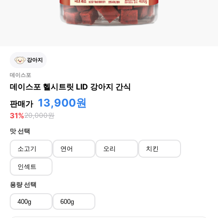
강아지
데이스포
데이스포 헬시트릿 LID 강아지 간식
13,900원
판매가
31
%
20,000
원
맛
선택
소고기
연어
오리
치킨
인섹트
용량
선택
400g
600g