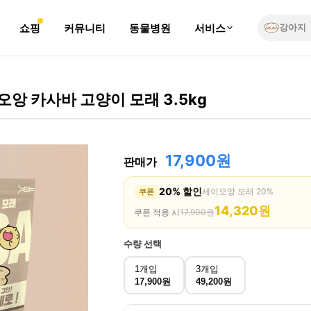
쇼핑
커뮤니티
동물병원
서비스
강아지
오앙 카사바 고양이 모래 3.5kg
17,900원
판매가
20% 할인
세이오앙 모래 20%
쿠폰
14,320
원
쿠폰 적용 시
17,900
원
수량
선택
1개입
3개입
17,900원
49,200원