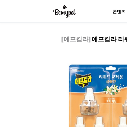
콘텐츠
[
에프킬라
]
에프킬라 리