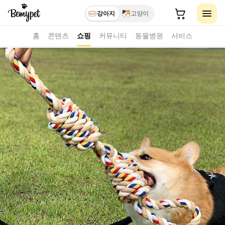
강아지
고양이
홈
콘텐츠
쇼핑
커뮤니티
동물병원
서비스