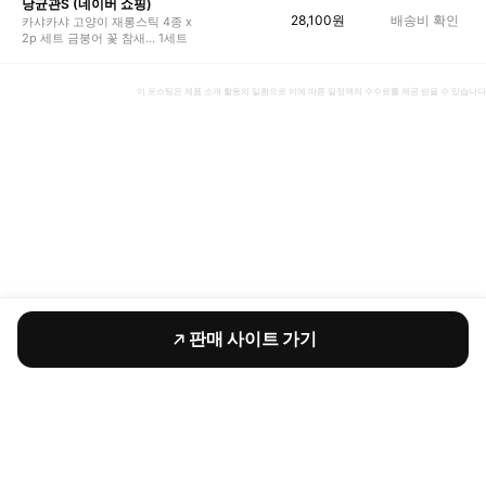
낭균관S (네이버 쇼핑)
28,100
원
배송비 확인
카샤카샤 고양이 재롱스틱 4종 x
2p 세트 금붕어 꽃 참새... 1세트
이 포스팅은 제품 소개 활동의 일환으로 이에 따른 일정액의 수수료를 제공 받을 수 있습니다
판매 사이트 가기