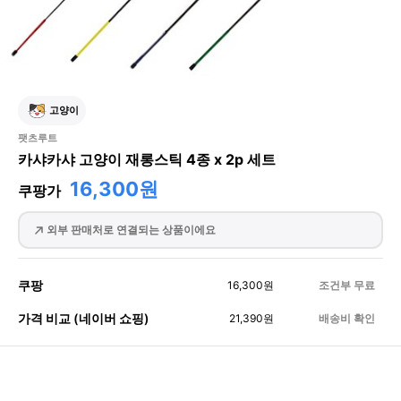
고양이
팻츠루트
카샤카샤 고양이 재롱스틱 4종 x 2p 세트
16,300원
쿠팡가
외부 판매처로 연결되는 상품이에요
쿠팡
16,300
원
조건부 무료
가격 비교 (네이버 쇼핑)
21,390
원
배송비 확인