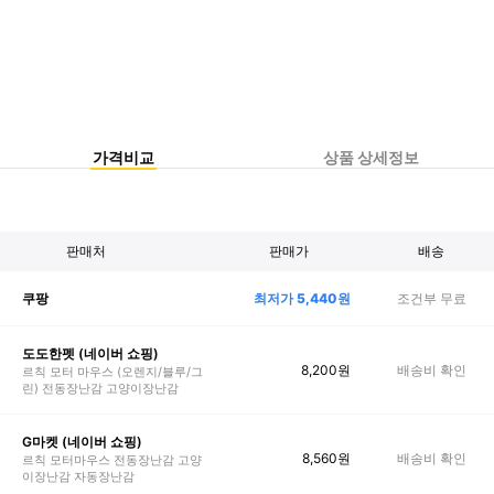
가격비교
상품 상세정보
판매처
판매가
배송
최저가
5,440
원
조건부 무료
쿠팡
도도한펫 (네이버 쇼핑)
8,200
원
배송비 확인
르칙 모터 마우스 (오렌지/블루/그
린) 전동장난감 고양이장난감
G마켓 (네이버 쇼핑)
8,560
원
배송비 확인
르칙 모터마우스 전동장난감 고양
이장난감 자동장난감