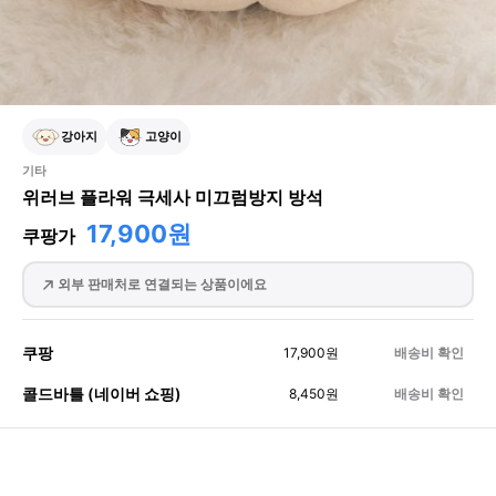
강아지
고양이
기타
위러브 플라워 극세사 미끄럼방지 방석
17,900원
쿠팡가
외부 판매처로 연결되는 상품이에요
쿠팡
17,900
원
배송비 확인
콜드바틀 (네이버 쇼핑)
8,450
원
배송비 확인