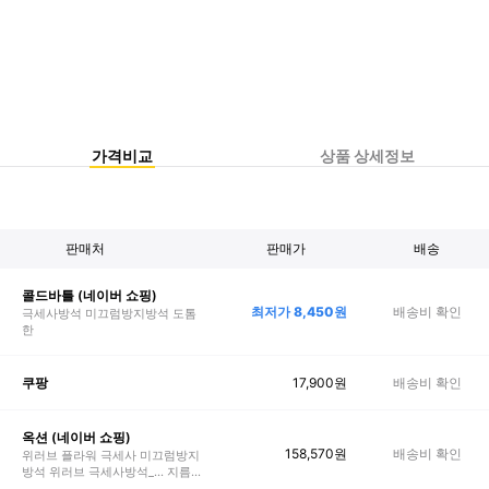
가격비교
상품 상세정보
판매처
판매가
배송
콜드바틀 (네이버 쇼핑)
최저가
8,450
원
배송비 확인
극세사방석 미끄럼방지방석 도톰
한
17,900
원
배송비 확인
쿠팡
옥션 (네이버 쇼핑)
158,570
원
배송비 확인
위러브 플라워 극세사 미끄럼방지
방석 위러브 극세사방석_... 지름
55cm 1개