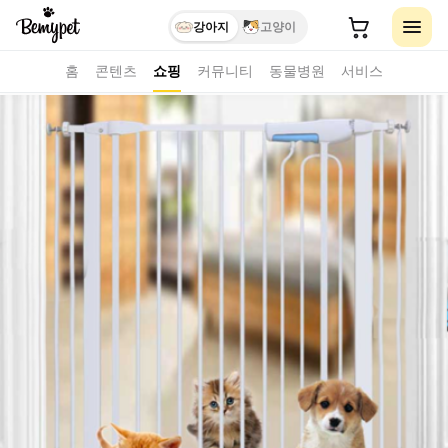
강아지
고양이
홈
콘텐츠
쇼핑
커뮤니티
동물병원
서비스