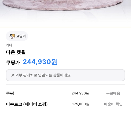
고양이
기타
다온 캣휠
244,930원
쿠팡가
외부 판매처로 연결되는 상품이에요
쿠팡
244,930
원
무료배송
이수트코 (네이버 쇼핑)
175,000
원
배송비 확인