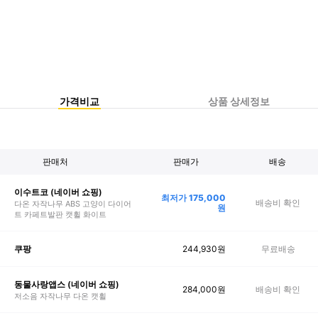
가격비교
상품 상세정보
판매처
판매가
배송
이수트코 (네이버 쇼핑)
최저가
175,000
배송비 확인
다온 자작나무 ABS 고양이 다이어
원
트 카페트발판 캣휠 화이트
244,930
원
무료배송
쿠팡
동물사랑앱스 (네이버 쇼핑)
284,000
원
배송비 확인
저소음 자작나무 다온 캣휠