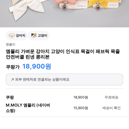
강아지
고양이
엠몰리
엠몰리 가벼운 강아지 고양이 인식표 목걸이 패브릭 목줄
안전버클 린넨 콩리본
18,900원
쿠팡가
외부 판매처로 연결되는 상품이에요
쿠팡
18,900
원
무료배송
M.MOLY 엠몰리 (네이버
15,900
원
배송비 확인
쇼핑)