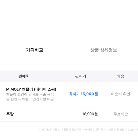
가격비교
상품 상세정보
판매처
판매가
배송
M.MOLY 엠몰리 (네이버 쇼핑)
최저가
15,900
원
배송비 확인
엠몰리 고양이 인식표 목줄 콩리
본 린넨 피치핑크 안전버클 네임
텍미요청
18,900
원
무료배송
쿠팡
이 포스팅은 제품 소개 활동의 일환으로 이에 따른 일정액의 수수료를 제공 받을 수 있습니다