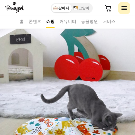
강아지
고양이
홈
콘텐츠
쇼핑
커뮤니티
동물병원
서비스