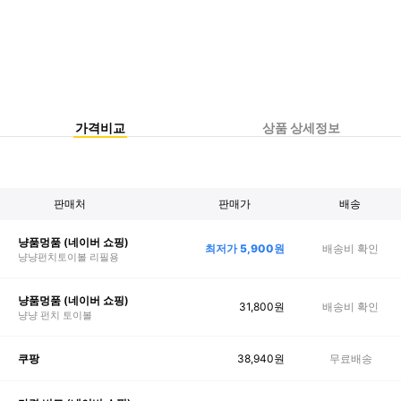
가격비교
상품 상세정보
판매처
판매가
배송
냥품멍품 (네이버 쇼핑)
최저가
5,900
원
배송비 확인
냥냥펀치토이볼 리필용
냥품멍품 (네이버 쇼핑)
31,800
원
배송비 확인
냥냥 펀치 토이볼
38,940
원
무료배송
쿠팡