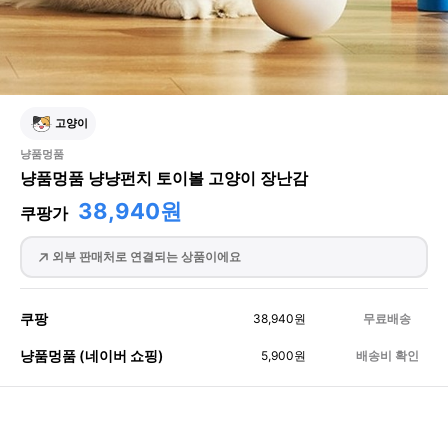
고양이
냥품멍품
냥품멍품 냥냥펀치 토이볼 고양이 장난감
38,940원
쿠팡가
외부 판매처로 연결되는 상품이에요
쿠팡
38,940
원
무료배송
냥품멍품 (네이버 쇼핑)
5,900
원
배송비 확인