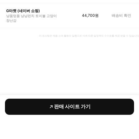
G마켓 (네이버 쇼핑)
44,700
원
배송비 확인
냥품멍품 냥냥펀치 토이볼 고양이
장난감
이 포스팅은 제품 소개 활동의 일환으로 이에 따른 일정액의 수수료를 제공 받을 수 있습니다
판매 사이트 가기