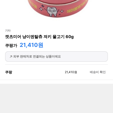
기타
캣츠미어 냥이덴탈츄 져키 물고기 60g
21,410원
쿠팡가
외부 판매처로 연결되는 상품이에요
쿠팡
21,410
원
배송비 확인