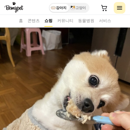
강아지
고양이
홈
콘텐츠
쇼핑
커뮤니티
동물병원
서비스