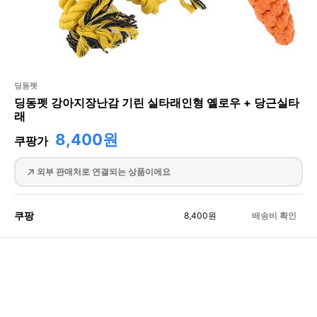
딩동펫
딩동펫 강아지장난감 기린 실타래인형 옐로우 + 당근실타
래
8,400원
쿠팡가
외부 판매처로 연결되는 상품이에요
쿠팡
8,400
원
배송비 확인