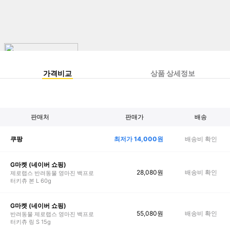
가격비교
상품 상세정보
판매처
판매가
배송
최저가
14,000
원
배송비 확인
쿠팡
G마켓 (네이버 쇼핑)
28,080
원
배송비 확인
제로랩스 반려동물 영마진 백프로
터키츄 본 L 60g
G마켓 (네이버 쇼핑)
55,080
원
배송비 확인
반려동물 제로랩스 영마진 백프로
터키츄 링 S 15g