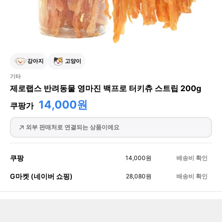
강아지
고양이
기타
제로랩스 반려동물 영마진 백프로 터키츄 스트립 200g
14,000원
쿠팡가
외부 판매처로 연결되는 상품이에요
쿠팡
14,000
원
배송비 확인
G마켓 (네이버 쇼핑)
28,080
원
배송비 확인