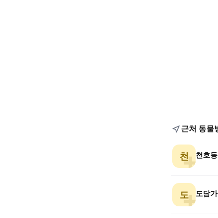
근처 동물
천호동
천
도담가
도