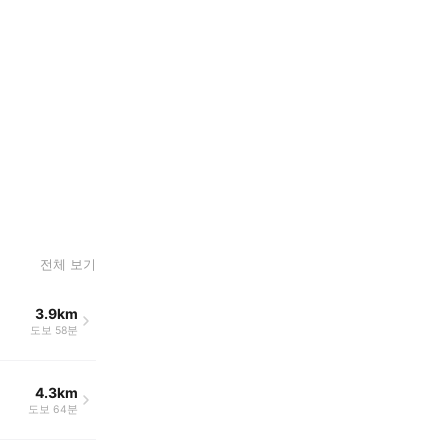
전체 보기
3.9km
도보 58분
4.3km
도보 64분