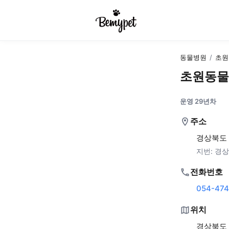
동물병원
/
초원
초원동물
운영 29년차
주소
경상북도 
지번:
경상
전화번호
054-474
위치
경상북도 