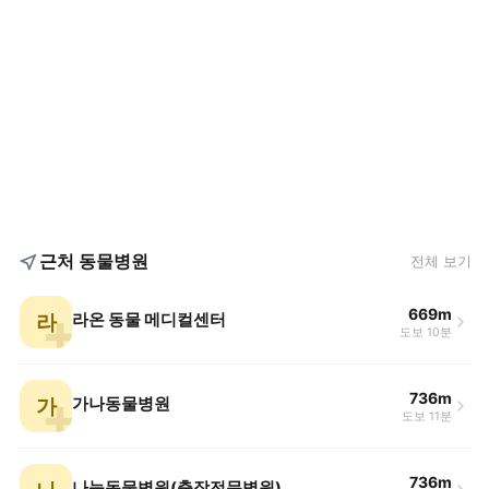
근처 동물병원
전체 보기
669m
라
라온 동물 메디컬센터
도보 10분
736m
가
가나동물병원
도보 11분
736m
나눔동물병원(출장전문병원)