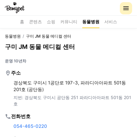
홈
콘텐츠
쇼핑
커뮤니티
동물병원
서비스
동물병원
/
구미 JM 동물 메디컬 센터
구미 JM 동물 메디컬 센터
운영 10년차
주소
경상북도 구미시 1공단로 197-3, 파라디아아파트 501동
201호 (공단동)
지번:
경상북도 구미시 공단동 251 파라디아아파트 501동 201
호
전화번호
054-465-0220