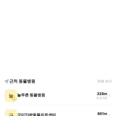
근처 동물병원
전체 보기
328m
늘
늘푸른 동물병원
도보 5분
861m
구
구미TOP동물의료센터