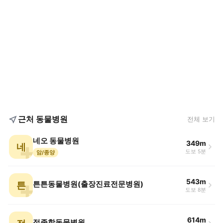
근처 동물병원
전체 보기
네오 동물병원
349m
네
도보 5분
암/종양
543m
튼
튼튼동물병원(출장진료전문병원)
도보 8분
614m
정종합동물병원