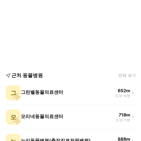
근처 동물병원
전체 보기
652m
그
그린벨동물의료센터
도보 10분
718m
모
모리네동물의료센터
도보 11분
888m
누리동물병원(출장진료전문병원)