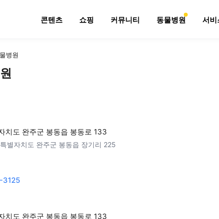
콘텐츠
쇼핑
커뮤니티
동물병원
서비
물병원
원
치도 완주군 봉동읍 봉동로 133
특별자치도 완주군 봉동읍 장기리 225
-3125
치도 완주군 봉동읍 봉동로 133