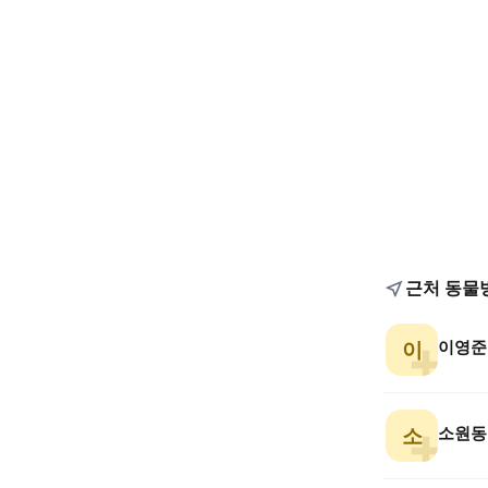
근처 동물
이영준
이
소원동
소