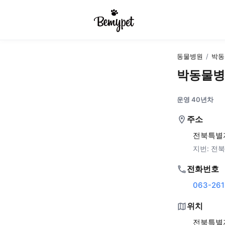
동물병원
/
박동
박동물병
운영 40년차
주소
전북특별자
지번:
전북
전화번호
063-261
위치
전북특별자