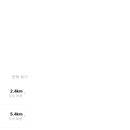
전체 보기
2.4km
도보 35분
5.4km
도보 80분