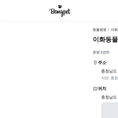
동물병원
/
이화
이화동물
운영 2년차
주소
충청남도 
지번:
충청
위치
충청남도 