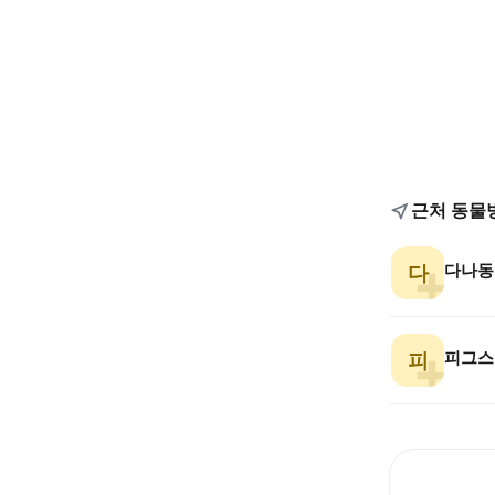
근처 동물
다
피그스
피