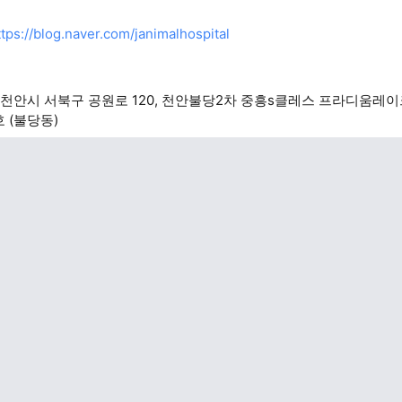
ttps://blog.naver.com/janimalhospital
천안시 서북구 공원로 120, 천안불당2차 중흥s클레스 프라디움레이
4호 (불당동)