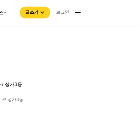
로그인
스
글쓰기
크 상가3동
이크 성가3동