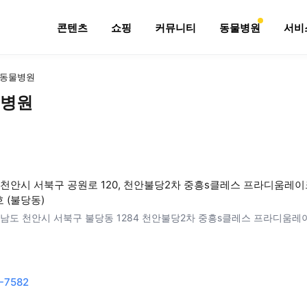
콘텐츠
쇼핑
커뮤니티
동물병원
서비
동물병원
병원
천안시 서북구 공원로 120, 천안불당2차 중흥s클레스 프라디움레이
4호 (불당동)
남도 천안시 서북구 불당동 1284 천안불당2차 중흥s클레스 프라디움레
-7582