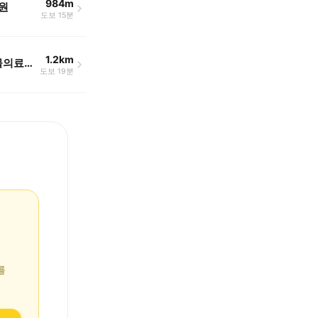
984m
원
도보 15분
1.2km
24시 리엔동물의료센터
도보 19분
를