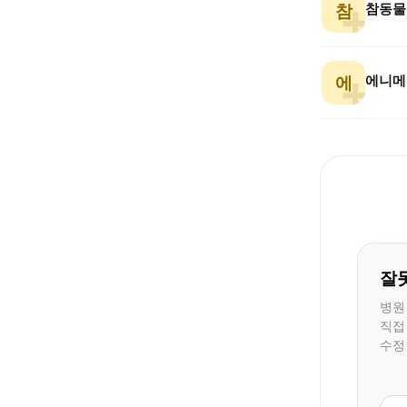
참동물
참
에
잘
병원
직접
수정