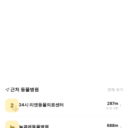
근처 동물병원
전체 보기
287m
2
24시 리엔동물의료센터
도보 4분
688m
늘
늘곁에동물병원