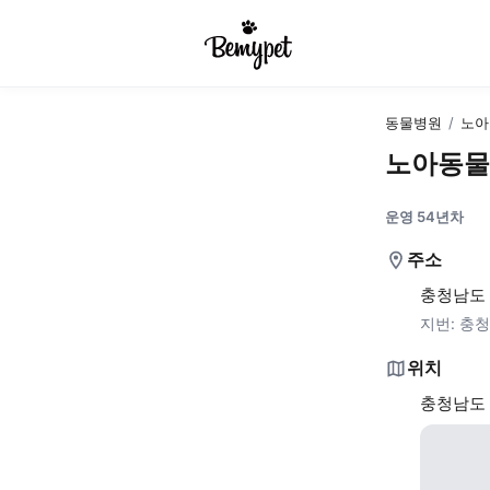
동물병원
/
노아
노아동물
운영 54년차
주소
충청남도 
지번:
충청
위치
충청남도 