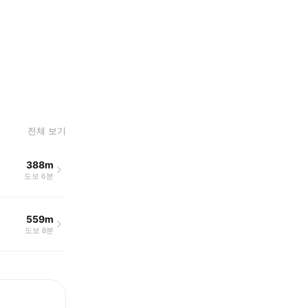
전체 보기
388m
도보 6분
559m
도보 8분