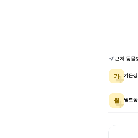
근처 동물
가믄장
가
월드동
월