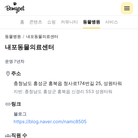
홈
콘텐츠
쇼핑
커뮤니티
동물병원
서비스
동물병원
/
내포동물의료센터
내포동물의료센터
운영 7년차
주소
충청남도 홍성군 홍북읍 청사로174번길 25, 성원타워
지번:
충청남도 홍성군 홍북읍 신경리 553 성원타워
링크
블로그
https://blog.naver.com/namc8505
직원 수