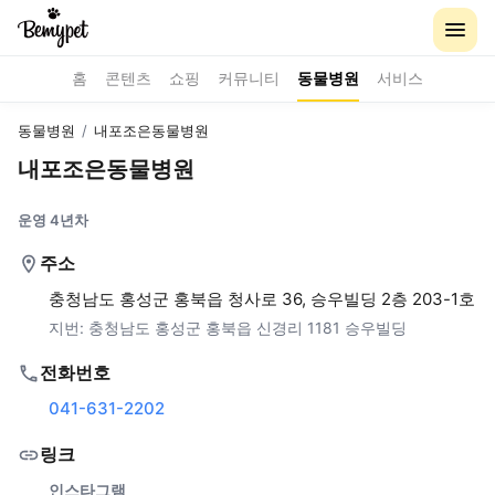
홈
콘텐츠
쇼핑
커뮤니티
동물병원
서비스
동물병원
/
내포조은동물병원
내포조은동물병원
운영 4년차
주소
충청남도 홍성군 홍북읍 청사로 36, 승우빌딩 2층 203-1호
지번:
충청남도 홍성군 홍북읍 신경리 1181 승우빌딩
전화번호
041-631-2202
링크
인스타그램