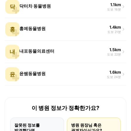
1.1km
닥
닥터차 동물병원
도보 16분
1.4km
홍
홍예동물병원
도보 21분
1.5km
내
내포동물의료센터
도보 22분
1.6km
윤
윤쌤동물병원
도보 24분
이 병원 정보가 정확한가요?
잘못된 정보를
병원 원장님 혹은
발견했다면
관계자이신가요?