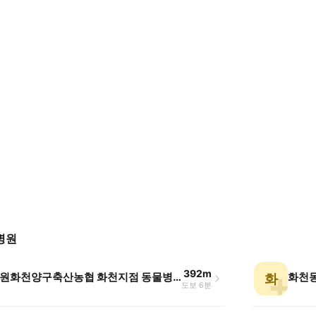
병원
392m
춘천철원화천양구축산농협 화천지점 동물병원
화천
화
도보 6분