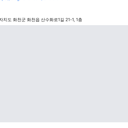
치도 화천군 화천읍 산수화로1길 21-1, 1층