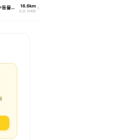
16.6km
김남수동물병원
도보 248분
를