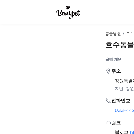
동물병원
/
호수
호수동물
올해 개원
주소
강원특별자
지번:
강원
전화번호
033-442
링크
블로그
h