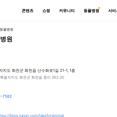
콘텐츠
쇼핑
커뮤니티
동물병원
서비
동물병원
병원
치도 화천군 화천읍 산수화로1길 21-1, 1층
특별자치도 화천군 화천읍 중리 262-20
-7582
ttps://blog.naver.com/lakeforanimal