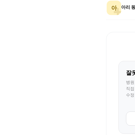
아리 
아
잘
병원
직접
수정